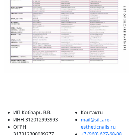
ИП Кобзарь В.В.
Контакты
ИНН 312012993993
mail@silcare-
ОГРН
estheticnails.ru
317312300089277
+7 (960) 627-68-08