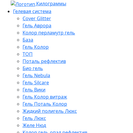
Килограммы
Гелевая система
Cover Glitter
Гель Аврора
Колор перламутр гель
База
Гель Колор
ТОП
Поталь рефлектив
Био гель
Гель Nebula
Гель Silcare
Гель Вики
Гель Колор витраж
Гель Поталь Колор
Жидкий полигель Люкс
Гель Люкс
Желе Нюд
Колор гель опал рефлектив