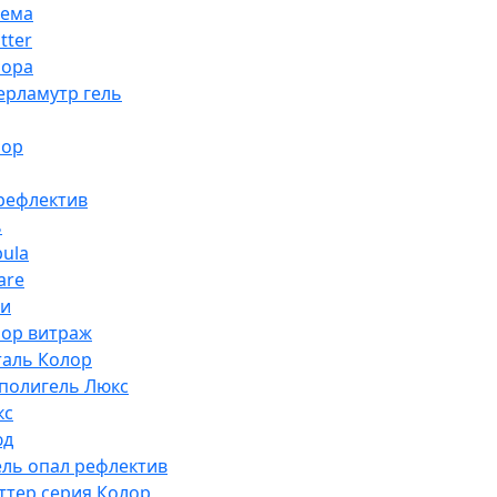
тема
tter
рора
ерламутр гель
лор
рефлектив
ь
bula
are
ки
лор витраж
таль Колор
полигель Люкс
кс
юд
ель опал рефлектив
иттер серия Колор