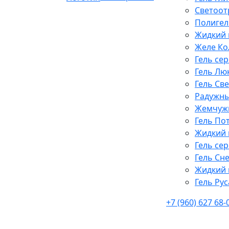
Светоот
Полигел
Жидкий 
Желе Ко
Гель се
Гель Лю
Гель Св
Радужны
Жемчужн
Гель По
Жидкий 
Гель се
Гель Сн
Жидкий 
Гель Рус
+7 (960) 627 68-