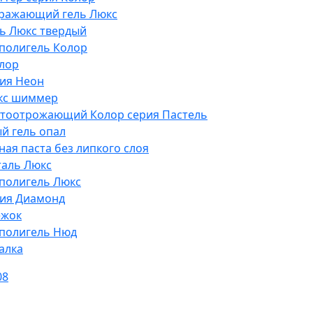
ражающий гель Люкс
ь Люкс твердый
полигель Колор
лор
рия Неон
кс шиммер
етоотрожающий Колор серия Пастель
й гель опал
ая паста без липкого слоя
таль Люкс
полигель Люкс
рия Диамонд
ежок
полигель Нюд
алка
08