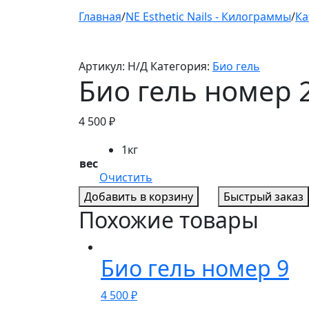
Главная
/
NE Esthetic Nails - Килограммы
/
Ка
Артикул:
Н/Д
Категория:
Био гель
Био гель номер 
4 500
₽
1кг
вес
Очистить
Добавить в корзину
Быстрый заказ
Похожие товары
Био гель номер 9
4 500
₽