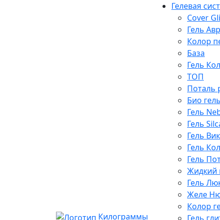
Гелевая сис
Cover Gli
Гель Ав
Колор п
База
Гель Ко
ТОП
Поталь 
Био гел
Гель Ne
Гель Silc
Гель Ви
Гель Ко
Гель По
Жидкий 
Гель Лю
Желе Н
Колор г
Килограммы
Гель гл