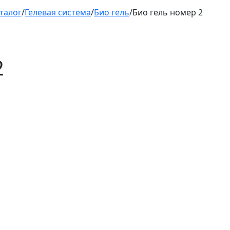
талог
/
Гелевая система
/
Био гель
/
Био гель номер 2
2