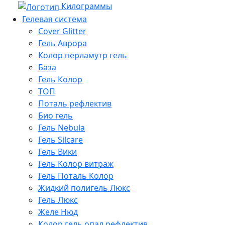
Килограммы
Гелевая система
Cover Glitter
Гель Аврора
Колор перламутр гель
База
Гель Колор
ТОП
Поталь рефлектив
Био гель
Гель Nebula
Гель Silcare
Гель Вики
Гель Колор витраж
Гель Поталь Колор
Жидкий полигель Люкс
Гель Люкс
Желе Нюд
Колор гель опал рефлектив