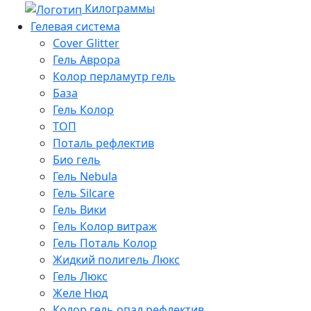
Килограммы
Гелевая система
Cover Glitter
Гель Аврора
Колор перламутр гель
База
Гель Колор
ТОП
Поталь рефлектив
Био гель
Гель Nebula
Гель Silcare
Гель Вики
Гель Колор витраж
Гель Поталь Колор
Жидкий полигель Люкс
Гель Люкс
Желе Нюд
Колор гель опал рефлектив