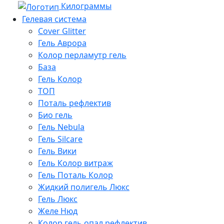
Килограммы
Гелевая система
Cover Glitter
Гель Аврора
Колор перламутр гель
База
Гель Колор
ТОП
Поталь рефлектив
Био гель
Гель Nebula
Гель Silcare
Гель Вики
Гель Колор витраж
Гель Поталь Колор
Жидкий полигель Люкс
Гель Люкс
Желе Нюд
Колор гель опал рефлектив