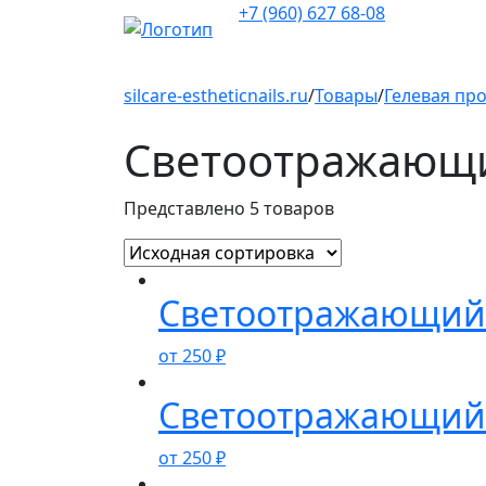
+7 (960) 627 68-08
silcare-estheticnails.ru
/
Товары
/
Гелевая пр
Светоотражающи
Представлено 5 товаров
Светоотражающий 
от
250
₽
Светоотражающий 
от
250
₽