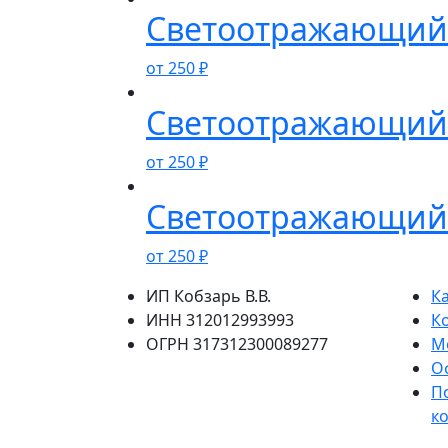
Светоотражающий 
от
250
₽
Светоотражающий 
от
250
₽
Светоотражающий 
от
250
₽
ИП Кобзарь В.В.
К
ИНН 312012993993
К
ОГРН 317312300089277
М
О
П
к