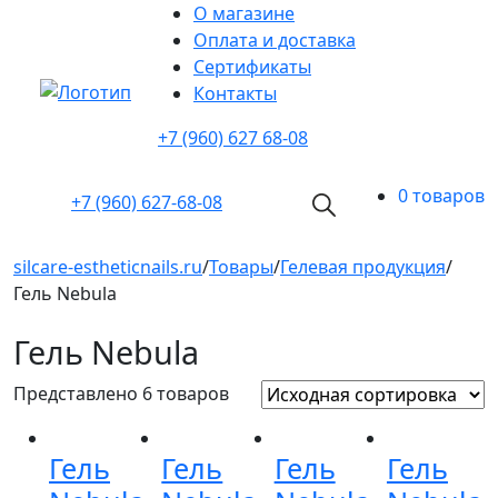
О магазине
Оплата и доставка
Cертификаты
Контакты
+7 (960) 627 68-08
0 товаров
+7 (960)
627-68-08
silcare-estheticnails.ru
/
Товары
/
Гелевая продукция
/
Гель Nebula
Гель Nebula
Представлено 6 товаров
Гель
Гель
Гель
Гель