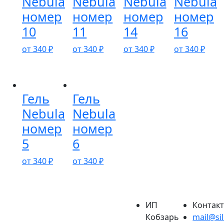
Nebula
Nebula
Nebula
Nebula
номер
номер
номер
номер
10
11
14
16
от
340
₽
от
340
₽
от
340
₽
от
340
₽
Гель
Гель
Nebula
Nebula
номер
номер
5
6
от
340
₽
от
340
₽
ИП
Контак
Кобзарь
mail@sil