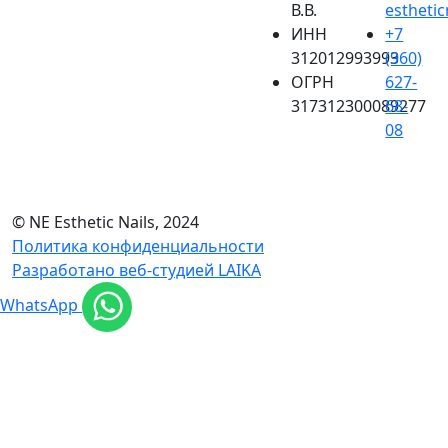
В.В.
esthetic
ИНН
+7
312012993993
(960)
ОГРН
627-
317312300089277
68-
08
© NE Esthetic Nails, 2024
Политика конфиденциальности
Разработано веб-студией LAIKA
WhatsApp